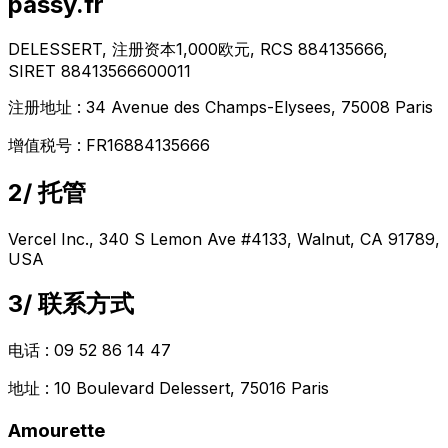
passy.fr
DELESSERT
,
注册资本1,000欧元
,
RCS 884135666
,
SIRET 88413566600011
注册地址
:
34 Avenue des Champs-Elysees, 75008 Paris
增值税号
:
FR16884135666
2/
托管
Vercel Inc., 340 S Lemon Ave #4133, Walnut, CA 91789,
USA
3/
联系方式
电话
: 09 52 86 14 47
地址
: 10 Boulevard Delessert, 75016 Paris
Amourette