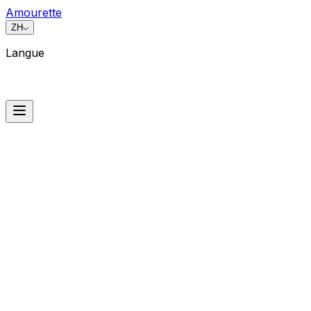
Amourette
ZH
Langue
Langue