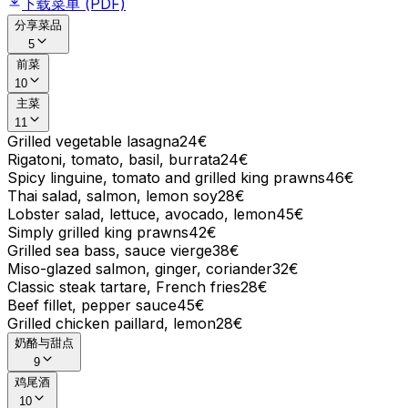
下载菜单 (PDF)
分享菜品
5
前菜
10
主菜
11
Grilled vegetable lasagna
24€
Rigatoni, tomato, basil, burrata
24€
Spicy linguine, tomato and grilled king prawns
46€
Thai salad, salmon, lemon soy
28€
Lobster salad, lettuce, avocado, lemon
45€
Simply grilled king prawns
42€
Grilled sea bass, sauce vierge
38€
Miso-glazed salmon, ginger, coriander
32€
Classic steak tartare, French fries
28€
Beef fillet, pepper sauce
45€
Grilled chicken paillard, lemon
28€
奶酪与甜点
9
鸡尾酒
10