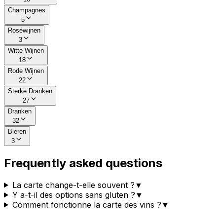
Champagnes
5
Roséwijnen
3
Witte Wijnen
18
Rode Wijnen
22
Sterke Dranken
27
Dranken
32
Bieren
3
Frequently asked questions
La carte change-t-elle souvent ?
▼
Y a-t-il des options sans gluten ?
▼
Comment fonctionne la carte des vins ?
▼