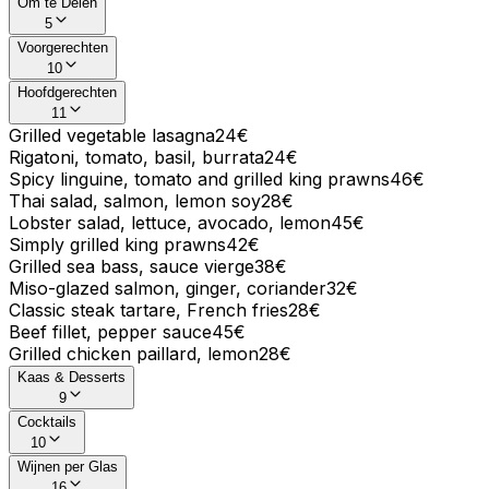
Om te Delen
5
Voorgerechten
10
Hoofdgerechten
11
Grilled vegetable lasagna
24€
Rigatoni, tomato, basil, burrata
24€
Spicy linguine, tomato and grilled king prawns
46€
Thai salad, salmon, lemon soy
28€
Lobster salad, lettuce, avocado, lemon
45€
Simply grilled king prawns
42€
Grilled sea bass, sauce vierge
38€
Miso-glazed salmon, ginger, coriander
32€
Classic steak tartare, French fries
28€
Beef fillet, pepper sauce
45€
Grilled chicken paillard, lemon
28€
Kaas & Desserts
9
Cocktails
10
Wijnen per Glas
16